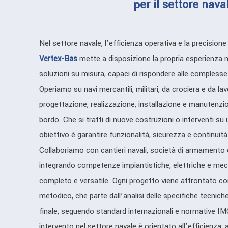
per il settore nava
Nel settore navale, l’efficienza operativa e la precisio
Vertex-Bas
mette a disposizione la propria esperienza mu
soluzioni su misura, capaci di rispondere alle compless
Operiamo su navi mercantili, militari, da crociera e da l
progettazione, realizzazione, installazione e manutenzion
bordo. Che si tratti di nuove costruzioni o interventi su u
obiettivo è garantire funzionalità, sicurezza e continuità
Collaboriamo con cantieri navali, società di armamento e 
integrando competenze impiantistiche, elettriche e mec
completo e versatile. Ogni progetto viene affrontato co
metodico, che parte dall’analisi delle specifiche tecnich
finale, seguendo standard internazionali e normative I
intervento nel settore navale è orientato all’efficienza, al