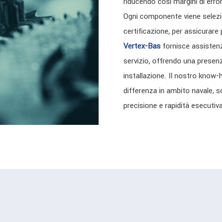
riducendo così margini di erro
Ogni componente viene seleziona
certificazione, per assicurare
Vertex-Bas
fornisce assistenz
servizio, offrendo una prese
installazione. Il nostro know-h
differenza in ambito navale, so
precisione e rapidità esecutiva