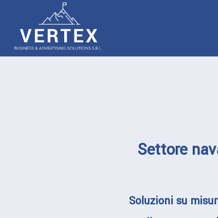
Passa
Home
al
contenuto
Settore nava
Soluzioni su misu