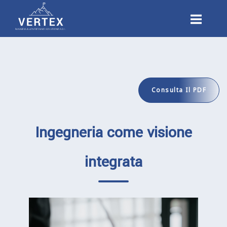
Passa
Home
al
contenuto
Consulta Il PDF
Ingegneria come visione
integrata