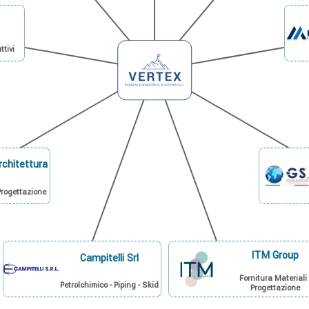
ttivi
rchitettura
Progettazione
ITM Group
Campitelli Srl
Fornitura Materiali 
Petrolchimico - Piping - Skid
Progettazione