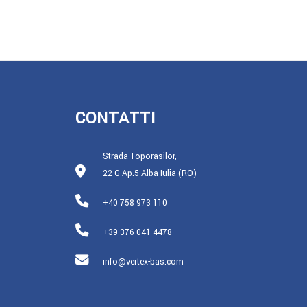
CONTATTI
Strada Toporasilor,
22 G Ap.5 Alba Iulia (RO)
+40 758 973 110
+39 376 041 4478
info@vertex-bas.com