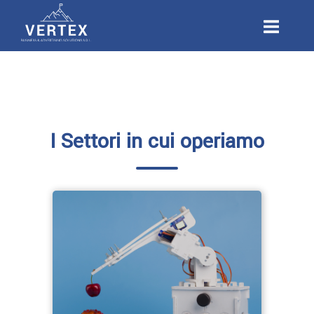
Passa
Home
al
contenuto
I Settori in cui operiamo