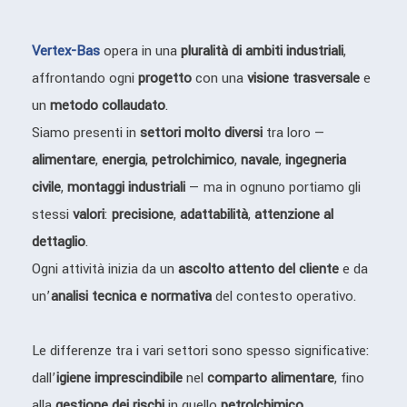
Vertex-Bas
opera in una
pluralità di ambiti industriali
,
affrontando ogni
progetto
con una
visione trasversale
e
un
metodo collaudato
.
Siamo presenti in
settori molto diversi
tra loro —
alimentare
,
energia
,
petrolchimico
,
navale
,
ingegneria
civile
,
montaggi industriali
— ma in ognuno portiamo gli
stessi
valori
:
precisione
,
adattabilità
,
attenzione al
dettaglio
.
Ogni attività inizia da un
ascolto attento del cliente
e da
un’
analisi tecnica e normativa
del contesto operativo.
Le differenze tra i vari settori sono spesso significative:
dall’
igiene imprescindibile
nel
comparto alimentare
, fino
alla
gestione dei rischi
in quello
petrolchimico
.