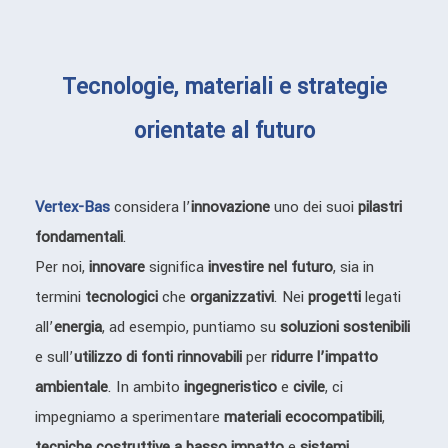
Tecnologie, materiali e strategie
orientate al futuro
Vertex-Bas
considera l’
innovazione
uno dei suoi
pilastri
fondamentali
.
Per noi,
innovare
significa
investire nel futuro
, sia in
termini
tecnologici
che
organizzativi
. Nei
progetti
legati
all’
energia
, ad esempio, puntiamo su
soluzioni sostenibili
e sull’
utilizzo di fonti rinnovabili
per
ridurre l’impatto
ambientale
. In ambito
ingegneristico
e
civile
, ci
impegniamo a sperimentare
materiali ecocompatibili
,
tecniche costruttive a basso impatto
e
sistemi