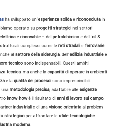
as
ha sviluppato un’
esperienza solida
e
riconosciuta
in
 Abbiamo operato su
progetti strategici
nei settori
lettrica
e
rinnovabile
– del
petrolchimico
e dell’
oil &
rastrutturali complessi come le
reti stradali
e
ferroviarie
.
anche al
settore della siderurgia
, dell’
edilizia industriale
e
gore tecnico
sono indispensabili. Questi ambiti
za tecnica
, ma anche la
capacità di operare in ambienti
zza
e la
qualità dei processi
sono imprescindibili.
n una
metodologia precisa,
adattabile alle
esigenze
stro
know-how
è il risultato di
anni di lavoro sul campo
,
artner industriali
e di una
visione orientata
al
problem
to strategico
per affrontare le
sfide tecnologiche
,
dustria moderna
.