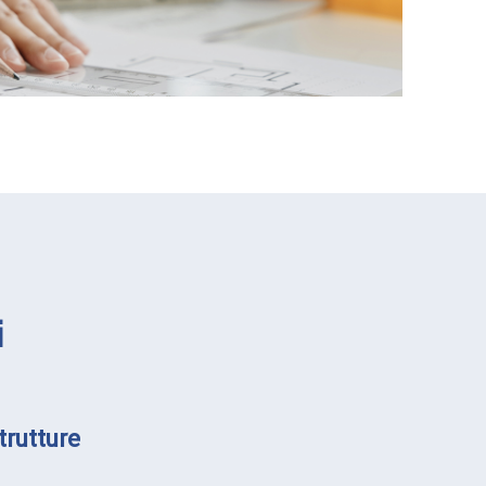
i
trutture