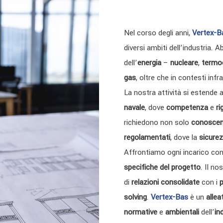
Nel corso degli anni,
Vertex-B
diversi ambiti dell’industria.
dell’
energia
–
nucleare
,
termoe
gas
, oltre che in contesti inf
La nostra attività si estende 
navale
, dove
competenza
e
ri
richiedono non solo
conoscen
regolamentati
, dove la
sicure
Affrontiamo ogni incarico co
specifiche del progetto
. Il no
di
relazioni consolidate
con i
p
solving
.
Vertex-Bas
è un
allea
normative
e
ambientali
dell’
in