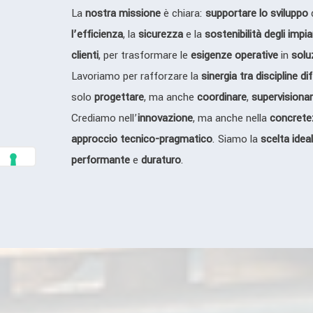
La
nostra missione
è chiara:
supportare lo sviluppo
d
l’efficienza
, la
sicurezza
e la
sostenibilità degli impia
clienti
, per trasformare le
esigenze operative
in
soluz
Lavoriamo per rafforzare la
sinergia tra discipline di
solo
progettare
, ma anche
coordinare
,
supervisiona
Crediamo nell’
innovazione
, ma anche nella
concrete
approccio tecnico-pragmatico
. Siamo la
scelta idea
performante
e
duraturo
.