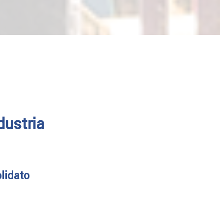
dustria
olidato