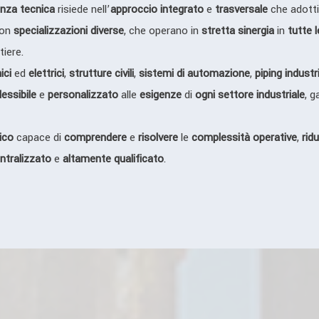
nza tecnica
risiede nell’
approccio integrato
e
trasversale
che adotti
on
specializzazioni diverse
, che operano in
stretta sinergia
in
tutte l
tiere.
ici
ed
elettrici
,
strutture civili
,
sistemi di automazione
,
piping industr
lessibile
e
personalizzato
alle
esigenze
di
ogni settore industriale
, 
ico
capace di
comprendere
e
risolvere
le
complessità operative
,
rid
ntralizzato
e
altamente qualificato
.