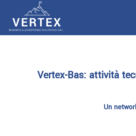
Passa
Home
al
contenuto
Vertex-Bas: attività te
Un network