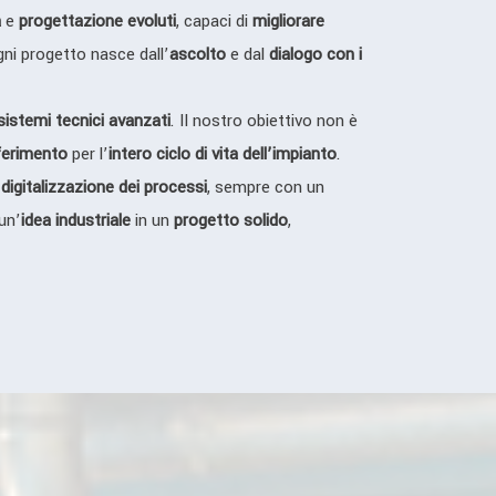
a
e
progettazione evoluti
, capaci di
migliorare
gni progetto nasce dall’
ascolto
e dal
dialogo con i
sistemi tecnici avanzati
. Il nostro obiettivo non è
iferimento
per l’
intero ciclo di vita dell’impianto
.
a
digitalizzazione dei processi
, sempre con un
un’
idea industriale
in un
progetto solido
,