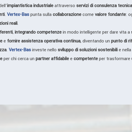
ell’
impiantistica industriale
attraverso
servizi di consulenza tecnic
nti
.
Vertex-Bas
punta sulla
collaborazione
come
valore fondante
: o
ioni reali
.
fferenti
,
integrando competenze
in modo intelligente per dare vita a
re
e
fornire assistenza operativa continua
, diventando un
punto di r
zza
.
Vertex-Bas
investe nello
sviluppo di soluzioni sostenibili
e nell
le
per chi cerca un
partner affidabile
e
competente
per trasformare 