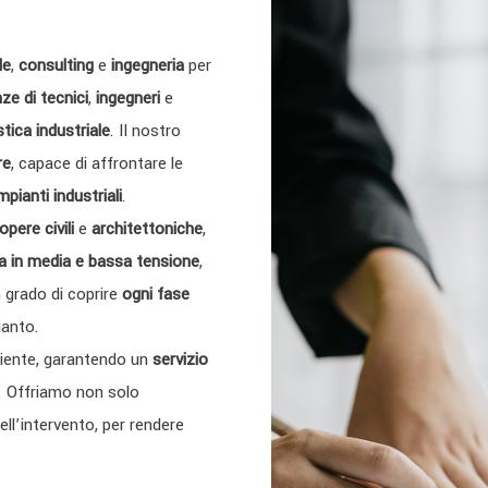
le
,
consulting
e
ingegneria
per
e di tecnici
,
ingegneri
e
stica industriale
. Il nostro
re
, capace di affrontare le
mpianti industriali
.
opere civili
e
architettoniche
,
ca in media e bassa tensione
,
n grado di coprire
ogni fase
ianto.
cliente, garantendo un
servizio
. Offriamo non solo
ell’intervento, per rendere