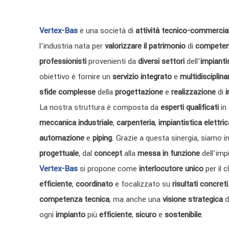
Vertex-Bas
è una società di
attività tecnico-commercia
l’industria nata per
valorizzare il patrimonio
di
competenz
professionisti
provenienti da
diversi settori
dell’
impianti
obiettivo è fornire un
servizio integrato
e
multidisciplina
sfide complesse
della
progettazione
e
realizzazione
di
i
La nostra struttura è composta da
esperti qualificati
in
meccanica industriale
,
carpenteria
,
impiantistica elettri
automazione
e
piping
. Grazie a questa sinergia, siamo i
progettuale
, dal
concept
alla
messa in funzione
dell’imp
Vertex-Bas
si propone come
interlocutore unico
per il 
efficiente
,
coordinato
e focalizzato su
risultati concreti
competenza tecnica
, ma anche una
visione strategica
d
ogni
impianto
più
efficiente
,
sicuro
e
sostenibile
.