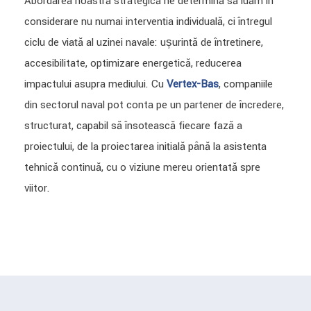
Abordarea noastră strategică ne determină să luăm în
considerare nu numai intervenția individuală, ci întregul
ciclu de viață al uzinei navale: ușurință de întreținere,
accesibilitate, optimizare energetică, reducerea
impactului asupra mediului. Cu
Vertex-Bas
, companiile
din sectorul naval pot conta pe un partener de încredere,
structurat, capabil să însoțească fiecare fază a
proiectului, de la proiectarea inițială până la asistența
tehnică continuă, cu o viziune mereu orientată spre
viitor.