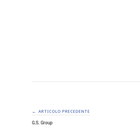
Navigazione
ARTICOLO PRECEDENTE
←
G.S. Group
articoli